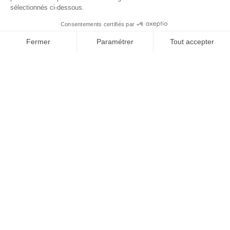
sélectionnés ci-dessous.
Consentements certifiés par
&#x33;
Fermer
Paramétrer
Tout accepter
Plateforme de Gestion du Consentement : Personnalisez vos Options
Axeptio consent
Notre plateforme vous permet d'adapter et de gérer vos paramètres de 